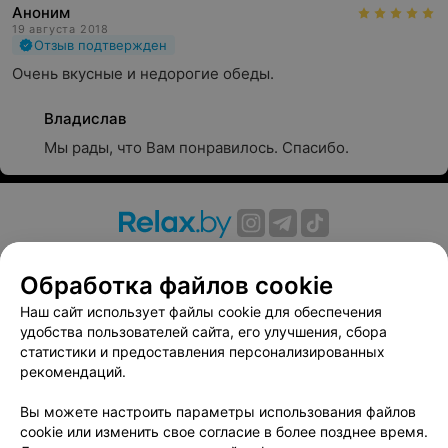
Аноним
19 августа 2018
Отзыв подтвержден
Очень вкусные и недорогие обеды.
Владислав
Мы рады, что Вам понравилось. Спасибо.
О проекте
Новости проекта
Размещение рекламы
Обработка файлов cookie
Вакансии
Публичный договор
Способы оплаты
Публичный договор по использованию сервиса
Наш сайт использует файлы cookie для обеспечения
«Афиша»
удобства пользователей сайта, его улучшения, сбора
статистики и предоставления персонализированных
Пользовательское соглашение
рекомендаций.
Написать в поддержку
Вы можете настроить параметры использования файлов
Связаться по вопросам сотрудничества
cookie или изменить свое согласие в более позднее время.
Написать руководителю relax.by