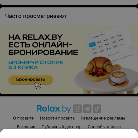
Закуска «Домашняя»
150/50 г • бочок копченный,
Часто просматривают
бочек соленный, колбаса
домашняя, морковь по-
корейски
18 руб.
О проекте
Новости проекта
Размещение рекламы
Вакансии
Публичный договор
Способы оплаты
Публичный договор по использованию сервиса