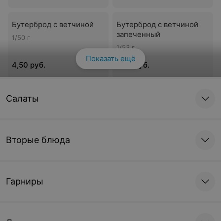
Бутерброд с ветчиной
Бутерброд с ветчиной
запеченный
1/50 г
1/53 г
Показать ещё
4,50 руб.
5,50 руб.
Семга слабосоленая с
Ассорти мясное
Салаты
лимоном
1/245 г • бочок сл/сол,
колбаса с/к, руляда из
50/20 г
птицы, колбаса
крестьянская, морковь по-
Вторые блюда
корейски, оливки
13 руб.
17 руб.
Гарниры
Ассорти овощное
Закуска «Выпивоха»
1/215 г • огурцы, помидоры,
1/450 г • бочок сл/сол,
перец сладкий, морковь по-
огурцы соленые, лук
корейски, оливки
репчатый